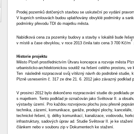
Prodej pozemků dotčených stavbou se uskuteční po vydání pravo
V kupních smlouvách budou uplatňovány obvyklé podmínky a sank
podmínky převodu TDI do majetku města.
Nabídková cena za pozemky budovy a stavby v lokalitě bude řeše
2
v místě a čase obvyklou, v roce 2013 činila tato cena 3 700 Kč/m
Historie projektu
Město Plzeň prostřednictvím Útvaru koncepce a rozvoje města Plz
urbanisticko-architektonickou soutěž na řešení celého prostoru, ve kt
Ten následně rozpracoval svůj vítězný návrh do podrobné studie, k
Plzně usnesením č. 317 ze dne 21. 6. 2012 jako závazný podklad 
V prosinci 2012 bylo dokončeno rozpracování studie do podkladu p
s majetkem. Tento podklad je označován jako Světovar II. a obsahu
výstavby území. Pro každou rozvojovou plochu jsou přesně popsány 
technika, zázemí, komunikace, garáže, prodejní plochy, kanceláře,
technické řešení, tj. délky komunikací, kanalizace, vodovodu, hork
infrastruktury, sadových úprav ad. Studie Světovar II. je ke stažení
článkem nebo v souboru zip v Dokumentech ke stažení.