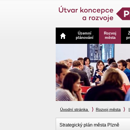
Navigace
Územní
Rozvoj
Ž
plánování
města
pr
Úvodní stránka
Rozvoj města
Strategický plán města Plzně