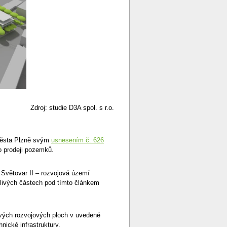
Zdroj: studie D3A spol. s r.o.
 města Plzně svým
usnesením č. 626
o prodeji pozemků.
Světovar II – rozvojová území
otlivých částech pod tímto článkem
ivých rozvojových ploch v uvedené
nické infrastruktury.