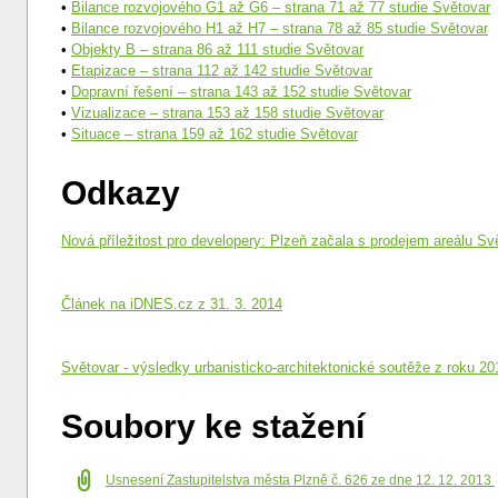
•
Bilance rozvojového G1 až G6 – strana 71 až 77 studie Světovar
•
Bilance rozvojového H1 až H7 – strana 78 až 85 studie Světovar
•
Objekty B – strana 86 až 111 studie Světovar
•
Etapizace – strana 112 až 142 studie Světovar
•
Dopravní řešení – strana 143 až 152 studie Světovar
•
Vizualizace – strana 153 až 158 studie Světovar
•
Situace – strana 159 až 162 studie Světovar
Odkazy
Nová příležitost pro developery: Plzeň začala s prodejem areálu Svě
Článek na iDNES.cz z 31. 3. 2014
Světovar - výsledky urbanisticko-architektonické soutěže z roku 20
Soubory ke stažení
Usnesení Zastupitelstva města Plzně č. 626 ze dne 12. 12. 2013