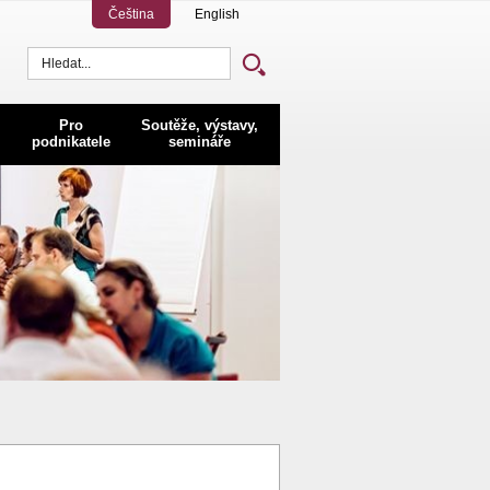
Čeština
English
Vyhledávání
Pro
Soutěže, výstavy,
podnikatele
semináře