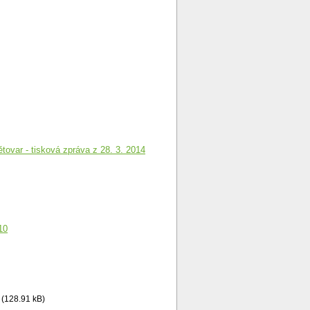
tovar - tisková zpráva z 28. 3. 2014
10
(128.91 kB)