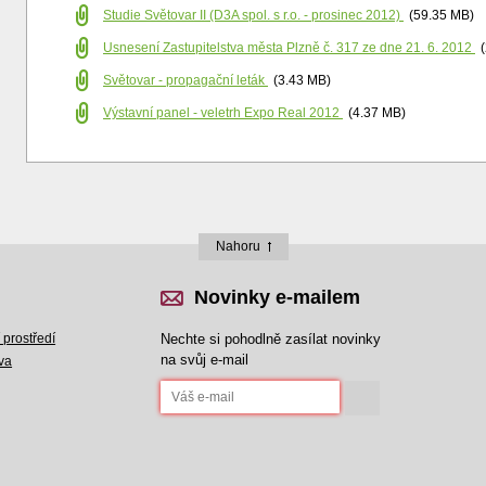
Studie Světovar II (D3A spol. s r.o. - prosinec 2012)
(59.35 MB)
Usnesení Zastupitelstva města Plzně č. 317 ze dne 21. 6. 2012
Světovar - propagační leták
(3.43 MB)
Výstavní panel - veletrh Expo Real 2012
(4.37 MB)
Nahoru
Novinky e-mailem
 prostředí
Nechte si pohodlně zasílat novinky
na svůj e-mail
va