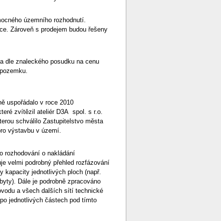
mocného územního rozhodnutí.
ce. Zároveň s prodejem budou řešeny
na dle znaleckého posudku na cenu
pozemku.
ně uspořádalo v roce 2010
eré zvítězil ateliér D3A spol. s r.o.
terou schválilo Zastupitelstvo města
pro výstavbu v území.
ro rozhodování o nakládání
je velmi podrobný přehled rozfázování
kapacity jednotlivých ploch (např.
 byty). Dále je podrobně zpracováno
ovodu a všech dalších sítí technické
 po jednotlivých částech pod tímto