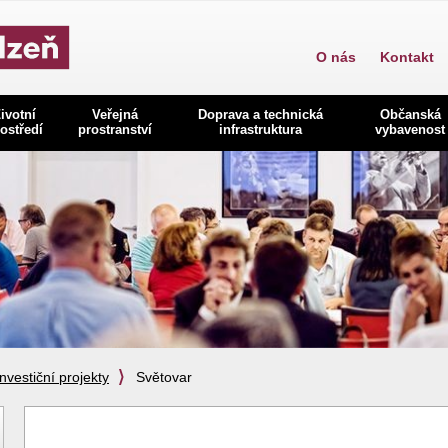
O nás
Kontakt
ivotní
Veřejná
Doprava a technická
Občanská
ostředí
prostranství
infrastruktura
vybavenost
Investiční projekty
Světovar