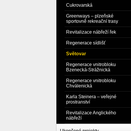
Cukrovarská
Greenways – plzeňské
sportovně rekreační trasy
Revitalizace nábřeží řek
Regenerace sídlišť
Světovar
Regenerace vnitrobloku
Bzenecká-Strážnická
Regenerace vnitrobloku
Chválenická
Karla Steinera – veřejné
prostranství
Revitalizace Anglického
nábřeží
Ukončené projekty