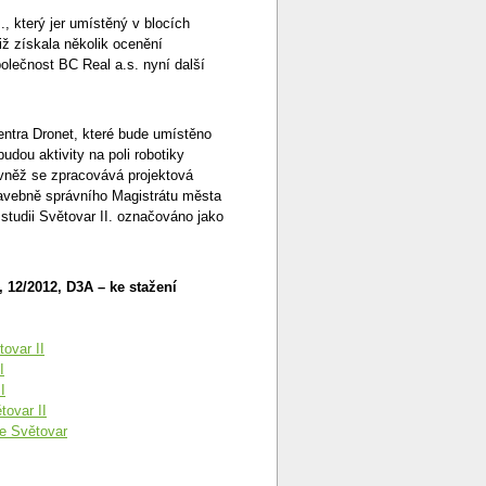
, který jer umístěný v blocích
ž získala několik ocenění
olečnost BC Real a.s. nyní další
entra Dronet, které bude umístěno
udou aktivity na poli robotiky
ovněž se zpracovává projektová
avebně správního Magistrátu města
 studii Světovar II. označováno jako
, 12/2012, D3A – ke stažení
ovar II
I
I
tovar II
ie Světovar