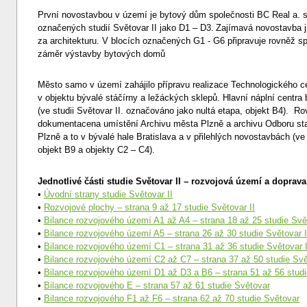
První novostavbou v území je bytový dům společnosti BC Real a. s.
označených studií Světovar II jako D1 – D3.
Zajímavá novostavba ji
za architekturu. V blocích označených G1 - G6 připravuje rovněž sp
záměr výstavby bytových domů
Město samo v území zahájilo přípravu realizace Technologického c
v objektu bývalé stáčírny a ležáckých sklepů. Hlavní náplní centra b
(ve studii Světovar II. označováno jako nultá etapa, objekt B4). R
dokumentacena umístění Archivu města Plzně a archivu Odboru st
Plzně a to v bývalé hale Bratislava a v přilehlých novostavbách (ve
objekt B9 a objekty C2 – C4).
Jednotlivé části studie Světovar II – rozvojová území a doprava
•
Úvodní strany studie Světovar II
•
Rozvojové plochy – strana 9 až 17 studie Světovar II
•
Bilance rozvojového území A1 až A4 – strana 18 až 25 studie Svět
•
Bilance rozvojového území A5 – strana 26 až 30 studie Světovar I
•
Bilance rozvojového území C1 – strana 31 až 36 studie Světovar I
•
Bilance rozvojového území C2 až C7 – strana 37 až 50 studie Svě
•
Bilance rozvojového území D1 až D3 a B6 – strana 51 až 56 stud
•
Bilance rozvojového E – strana 57 až 61 studie Světovar
•
Bilance rozvojového F1 až F6 – strana 62 až 70 studie Světovar