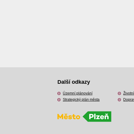
Další odkazy
Územní plánování
Životní
Strategický plán města
Dopra