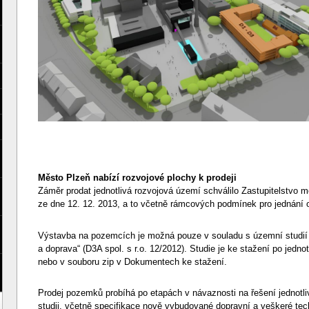
Město Plzeň nabízí rozvojové plochy k prodeji
Záměr prodat jednotlivá rozvojová území schválilo Zastupitelstvo
ze dne 12. 12. 2013, a to včetně rámcových podmínek pro jednání 
Výstavba na pozemcích je možná pouze v souladu s územní studií 
a doprava“ (D3A spol. s r.o. 12/2012). Studie je ke stažení po jedn
nebo v souboru zip v Dokumentech ke stažení.
Prodej pozemků probíhá po etapách v návaznosti na řešení jednotl
studii, včetně specifikace nově vybudované dopravní a veškeré tech