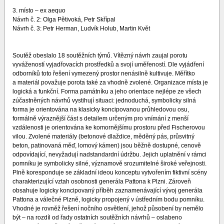
3. místo – ex aequo
Návrh č. 2: Olga Pětivoká, Petr Skřípal
Návrh č. 3: Petr Herman, Ludvík Holub, Martin Květ
Soutěž obeslalo 18 soutěžních týmů. Vítězný návrh zaujal porotu
vyvážeností vyjadřovacích prostředků a svojí uměřeností. Dle vyjádření
odborníků toto řešení vymezený prostor nenásilně kultivuje. Měřítko
a materiál považuje porota také za vhodně zvolené. Organizace místa je
logická a funkční. Forma památníku a jeho orientace nejlépe ze všech
zúčastněných návrhů vystihují situaci: jednoduchá, symbolicky silná
forma je orientována na klasicky koncipovanou průhledovou osu,
formálně výraznější část s detailem určeným pro vnímání z menší
vzdálenosti je orientována ke komornějšímu prostoru před Fischerovou
vilou. Zvolené materiály (betonové dlaždice, měděný pás, průsvitný
beton, patinovaná měď, lomový kámen) jsou běžně dostupné, cenově
odpovídající, nevyžadují nadstandardní údržbu. Jejich uplatnění v rámci
pomníku je symbolicky silné, významově srozumitelné široké veřejnosti.
Plně koresponduje se základní ideou konceptu vytvořením fiktivní scény
charakterizující vztah osobnosti generála Pattona k Plzni. Zároveň
obsahuje logicky koncipovaný příběh zaznamenávající vývoj generála
Pattona a válečné Plzně, logicky propojený v ústředním bodu pomníku.
Vhodné je rovněž řešení nočního osvětlení, jehož působení by nemělo
být – na rozdíl od řady ostatních soutěžních návrhů – oslabeno