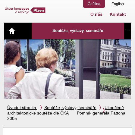
Čeština
English
O nás
Kontakt
Navigace
Soutěže, výstavy, semináře
---
Úvodní stránka
Soutěže, výstavy, semináře
Ukončené
architektonické soutěže dle ČKA
Pomník generála Pattona
2005