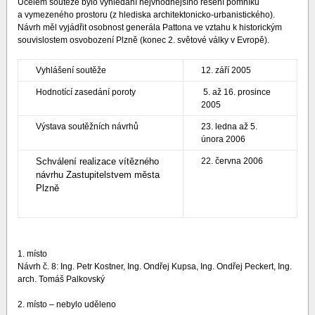
Účelem soutěže bylo vyhledání nejvhodnějšího řešení pomníku
a vymezeného prostoru (z hlediska architektonicko-urbanistického).
Návrh měl vyjádřit osobnost generála Pattona ve vztahu k historickým
souvislostem osvobození Plzně (konec 2. světové války v Evropě).
Vyhlášení soutěže
12. září 2005
Hodnotící zasedání poroty
5. až 16. prosince
2005
Výstava soutěžních návrhů
23. ledna až 5.
února 2006
Schválení realizace vítězného
22. června 2006
návrhu Zastupitelstvem města
Plzně
1. místo
Návrh č. 8: Ing. Petr Kostner, Ing. Ondřej Kupsa, Ing. Ondřej Peckert, Ing.
arch. Tomáš Palkovský
2. místo – nebylo uděleno