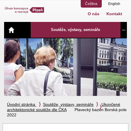
Čeština
English
O nás
Kontakt
Navigace
Soutěže, výstavy, semináře
---
Úvodní stránka
Soutěže, výstavy, semináře
Ukončené
architektonické soutěže dle ČKA
Plavecký bazén Borská pole
2022