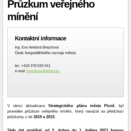
Průzkum veřejného
mínění
Kontaktní informace
Ing. Eva Velebná Brejchová
Úsek hospodářského rozvoje města
tel. :+420 378 035 041
e-mail:
brejchova@plzen.eu
V rámci aktualizace
Strategického plánu města Plzně
, byl
proveden průzkum veřejného mínění, který navázal na předchozí
průzkumy z let
2019 a 2015.
Sběr dat probíhal od 5. dubna do 1. května 2023 formou