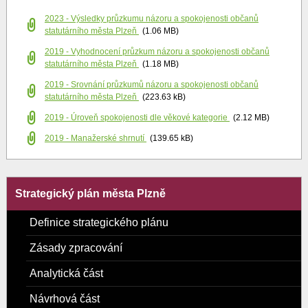
2023 - Výsledky průzkumu názoru a spokojenosti občanů
statutárního města Plzeň
(1.06 MB)
2019 - Vyhodnocení průzkum názoru a spokojenosti občanů
statutárního města Plzeň
(1.18 MB)
2019 - Srovnání průzkumů názoru a spokojenosti občanů
statutárního města Plzeň
(223.63 kB)
2019 - Úroveň spokojenosti dle věkové kategorie
(2.12 MB)
2019 - Manažerské shrnutí
(139.65 kB)
Strategický plán města Plzně
Definice strategického plánu
Zásady zpracování
Analytická část
Návrhová část