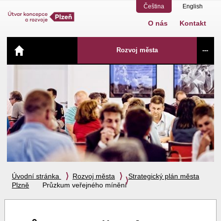
Čeština
English
O nás
Kontakt
Navigace
Rozvoj města
---
Úvodní stránka
Rozvoj města
Strategický plán města
Plzně
Průzkum veřejného mínění