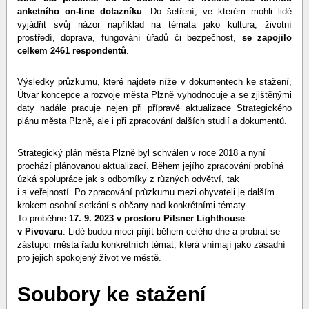
anketního on-line dotazníku
. Do šetření, ve kterém mohli lidé
vyjádřit svůj názor například na témata jako kultura, životní
prostředí, doprava, fungování úřadů či bezpečnost,
se zapojilo
celkem 2461 respondentů
.
Výsledky průzkumu, které najdete níže v dokumentech ke stažení,
Útvar koncepce a rozvoje města Plzně vyhodnocuje a se zjištěnými
daty nadále pracuje nejen při přípravě aktualizace Strategického
plánu města Plzně, ale i při zpracování dalších studií a dokumentů.
Strategický plán města Plzně byl schválen v roce 2018 a nyní
prochází plánovanou aktualizací. Během jejího zpracování probíhá
úzká spolupráce jak s odborníky z různých odvětví, tak
i s veřejností. Po zpracování průzkumu mezi obyvateli je dalším
krokem osobní setkání s občany nad konkrétními tématy.
To proběhne
17. 9. 2023 v prostoru Pilsner Lighthouse
v Pivovaru
. Lidé budou moci přijít během celého dne a probrat se
zástupci města řadu konkrétních témat, která vnímají jako zásadní
pro jejich spokojený život ve městě.
Soubory ke stažení