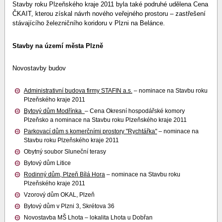
Stavby roku Plzeňského kraje 2011 byla také podruhé udělena Cena
ČKAIT, kterou získal návrh nového veřejného prostoru – zastřešení
stávajícího železničního koridoru v Plzni na Belánce.
Stavby na území města Plzně
Novostavby budov
Administrativní budova firmy STAFIN a.s.
– nominace na Stavbu roku
Plzeňského kraje 2011
Bytový dům Modřínka
– Cena Okresní hospodářské komory
Plzeňsko a nominace na Stavbu roku Plzeňského kraje 2011
Parkovací dům s komerčními prostory "Rychtářka"
– nominace na
Stavbu roku Plzeňského kraje 2011
Obytný soubor Sluneční terasy
Bytový dům Litice
Rodinný dům, Plzeň Bílá Hora
– nominace na Stavbu roku
Plzeňského kraje 2011
Vzorový dům OKAL, Plzeň
Bytový dům v Plzni 3, Skrétova 36
Novostavba MŠ Lhota – lokalita Lhota u Dobřan