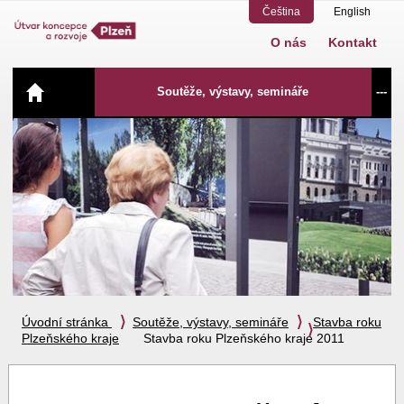
Čeština
English
O nás
Kontakt
Navigace
Soutěže, výstavy, semináře
---
Úvodní stránka
Soutěže, výstavy, semináře
Stavba roku
Plzeňského kraje
Stavba roku Plzeňského kraje 2011