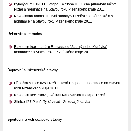
Bytový dům CIRCLE - etapa I. a etapa II.
– Cena primátora města
Plzně a nominace na Stavbu roku Plzeňského kraje 2011
Novostavba administrativní budovy v Plzeňské teplárenské a.s.
–
nominace na Stavbu roku Plzeňského kraje 2011
Rekonstrukce budov
Rekonstrukce interiéru Restaurace "Sedmý nebe Morávka"
–
nominace na Stavbu roku Plzeňského kraje 2011
Dopravní a inženýrské stavby
Přeložka silnice I/26 Plzeň – Nová Hospoda
– nominace na Stavbu
roku Plzeňského kraje 2011
Rekonstrukce tramvajové trati Karlovarská II. etapa, Plzeň
Silnice I/27 Plzeň, Tyršův sad - Sukova, 2.stavba
Sportovní a volnočasové stavby