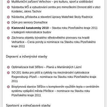
Multifunkční zařízení Veřechov – pro kulturu, sport a vzdělávání
Nástavba MŠ a vybudování centra pro mimoškolní činnost dětí v obci
Kostelec, okres Tachov
Nástavba, přístavba a stavební úpravy Mateřské školy Radnice
Dům pro seniory Domažlice
Klatovské katakomby 2010
– Stavba roku Plzeňského kraje 2011
v kategorii rekonstrukce budov
Záchrana objektu bývalého středověkého pivovaru na hradě
Velhartice – Cena poroty a nominace na Stavbu roku Plzeňského
kraje 2011
Dopravní a inženýrské stavby
Optimalizace trati Stříbro – Planá u Mariánských Lázní
SO 201 lávka pro pěší a cyklisty na mezinárodní cyklostezce
Regensburg–Plzeň – nominace na Stavbu roku Plzeňského kraje
2011
Bioplynová stanice Střížov s komplexním využitím tepla v centrálním
systému vytápění města Přeštice – nominace na Stavbu roku
Plzeňského kraje 2011
Sportovní a volnočasové stavby