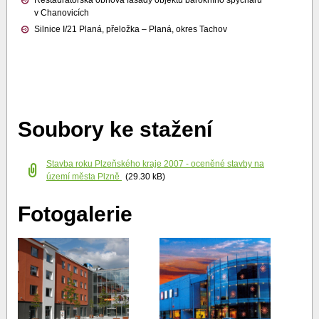
v Chanovicích
Silnice I/21 Planá, přeložka – Planá, okres Tachov
Soubory ke stažení
Stavba roku Plzeňského kraje 2007 - oceněné stavby na
území města Plzně
(29.30 kB)
Fotogalerie