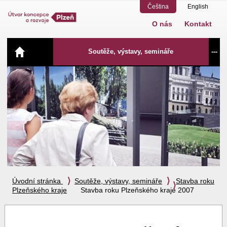
Čeština
English
O nás
Kontakt
Navigace
Soutěže, výstavy, semináře
---
Úvodní stránka
Soutěže, výstavy, semináře
Stavba roku
Plzeňského kraje
Stavba roku Plzeňského kraje 2007