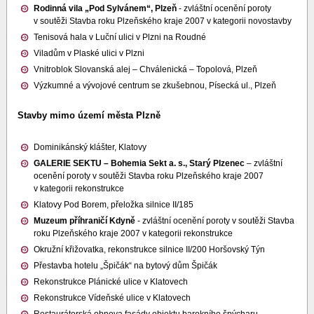
Rodinná vila „Pod Sylvánem“, Plzeň
- zvláštní ocenění poroty
v soutěži Stavba roku Plzeňského kraje 2007 v kategorii novostavby
Tenisová hala v Luční ulici v Plzni na Roudné
Viladům v Plaské ulici v Plzni
Vnitroblok Slovanská alej – Chválenická – Topolová, Plzeň
Výzkumné a vývojové centrum se zkušebnou, Písecká ul., Plzeň
Stavby mimo území města Plzně
Dominikánský klášter, Klatovy
GALERIE SEKTU – Bohemia Sekt a. s., Starý Plzenec
– zvláštní
ocenění poroty v soutěži Stavba roku Plzeňského kraje 2007
v kategorii rekonstrukce
Klatovy Pod Borem, přeložka silnice II/185
Muzeum příhraničí Kdyně
- zvláštní ocenění poroty v soutěži Stavba
roku Plzeňského kraje 2007 v kategorii rekonstrukce
Okružní křižovatka, rekonstrukce silnice II/200 Horšovský Týn
Přestavba hotelu „Špičák“ na bytový dům Špičák
Rekonstrukce Plánické ulice v Klatovech
Rekonstrukce Vídeňské ulice v Klatovech
Restaurátorská obnova fasády objektu barokního špýcharu