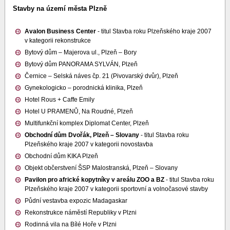
Stavby na území města Plzně
Avalon Business Center
- titul Stavba roku Plzeňského kraje 2007
v kategorii rekonstrukce
Bytový dům – Majerova ul., Plzeň – Bory
Bytový dům PANORAMA SYLVÁN, Plzeň
Černice – Selská náves čp. 21 (Pivovarský dvůr), Plzeň
Gynekologicko – porodnická klinika, Plzeň
Hotel Rous + Caffe Emily
Hotel U PRAMENŮ, Na Roudné, Plzeň
Multifunkční komplex Diplomat Center, Plzeň
Obchodní dům Dvořák, Plzeň – Slovany
- titul Stavba roku
Plzeňského kraje 2007 v kategorii novostavba
Obchodní dům KIKA Plzeň
Objekt občerstvení ŠSP Malostranská, Plzeň – Slovany
Pavilon pro africké kopytníky v areálu ZOO a BZ
- titul Stavba roku
Plzeňského kraje 2007 v kategorii sportovní a volnočasové stavby
Půdní vestavba expozic Madagaskar
Rekonstrukce náměstí Republiky v Plzni
Rodinná vila na Bílé Hoře v Plzni