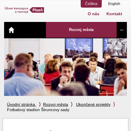
Čeština
English
O nás
Kontakt
Navigace
Rozvoj města
---
Úvodní stránka
Rozvoj města
Ukončené projekty
Fotbalový stadion Štruncovy sady