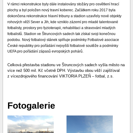
V rámci rekonstrukce byly dále instalovány stožáry pro osvětlení hrací
plochy a byl položen nový travní koberec. Začátkem roku 2017 byla
dokončena rekonstrukce hlavní tribuny a stadion uzavřely nové objekty
rohových věží Sever a Jih, kde vzniklo zázemí pro mladé talentované
fotbalisty, prostory pro fyzioterapii, rehabilitaci a stravování mladých
fotbalistů. Stadion ve Štruncových sadech tak získal svoji konečnou
podobu.
Nový fotbalový stánek splňuje podmínky Fotbalové asociace
České republiky pro pořádání nejvyšší fotbalové soutěže a podmínky
UEFA pro pořádání zápasů evropských pohárů.
Celková přestavba stadionu ve Štruncových sadech vyšla město na
více než 500 mil. Kč včetně DPH. Výstavbu obou věží zajišťoval
z vícezdrojového financování VIKTORIA PLZEŇ – fotbal, z.s.
Fotogalerie