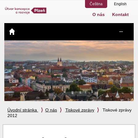
Čeština
English
O nás
Kontakt
Navigace
---
Úvodní stránka
O nás
Tiskové zprávy
Tiskové zprávy
2012