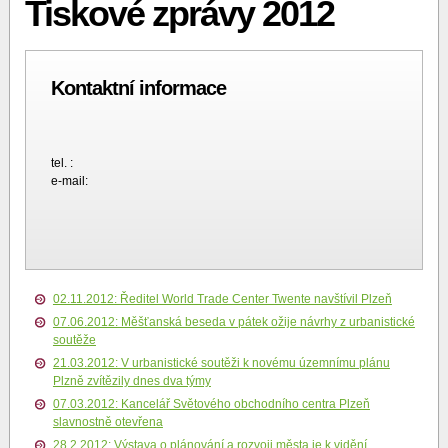
Tiskové zprávy 2012
Kontaktní informace
tel. :
e-mail:
02.11.2012: Ředitel World Trade Center Twente navštívil Plzeň
07.06.2012: Měšťanská beseda v pátek ožije návrhy z urbanistické
soutěže
21.03.2012: V urbanistické soutěži k novému územnímu plánu
Plzně zvítězily dnes dva týmy
07.03.2012: Kancelář Světového obchodního centra Plzeň
slavnostně otevřena
28.2.2012: Výstava o plánování a rozvoji města je k vidění