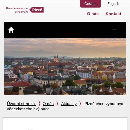
Čeština
English
O nás
Kontakt
Navigace
---
Úvodní stránka
O nás
Aktuality
Plzeň chce vybudovat
vědeckotechnický park…