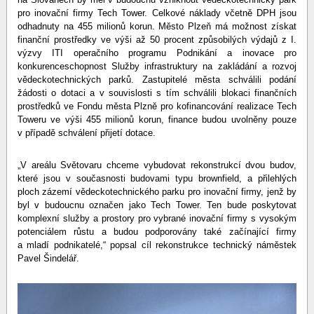
pro inovační firmy Tech Tower. Celkové náklady včetně DPH jsou
odhadnuty na 455 milionů korun. Město Plzeň má možnost získat
finanční prostředky ve výši až 50 procent způsobilých výdajů z I.
výzvy ITI operačního programu Podnikání a inovace pro
konkurenceschopnost Služby infrastruktury na zakládání a rozvoj
vědeckotechnických parků. Zastupitelé města schválili podání
žádosti o dotaci a v souvislosti s tím schválili blokaci finančních
prostředků ve Fondu města Plzně pro kofinancování realizace Tech
Toweru ve výši 455 milionů korun, finance budou uvolněny pouze
v případě schválení přijetí dotace.
„V areálu Světovaru chceme vybudovat rekonstrukcí dvou budov,
které jsou v současnosti budovami typu brownfield, a přilehlých
ploch zázemí vědeckotechnického parku pro inovační firmy, jenž by
byl v budoucnu označen jako Tech Tower. Ten bude poskytovat
komplexní služby a prostory pro vybrané inovační firmy s vysokým
potenciálem růstu a budou podporovány také začínající firmy
a mladí podnikatelé,“ popsal cíl rekonstrukce technický náměstek
Pavel Šindelář.