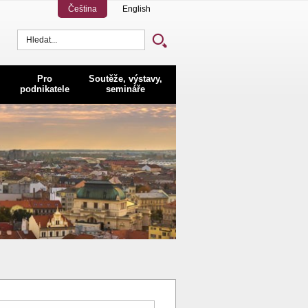
Čeština
English
Vyhledávání
Pro
Soutěže, výstavy,
podnikatele
semináře