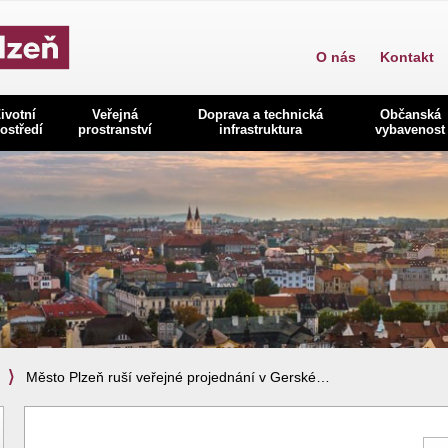
O nás
Kontakt
ivotní
Veřejná
Doprava a technická
Občanská
ostředí
prostranství
infrastruktura
vybavenost
Město Plzeň ruší veřejné projednání v Gerské…