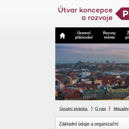
Navigace
Územní
Rozvoj
Ž
plánování
města
pr
Úvodní stránka
O nás
Aktuality
Základní údaje a organizační