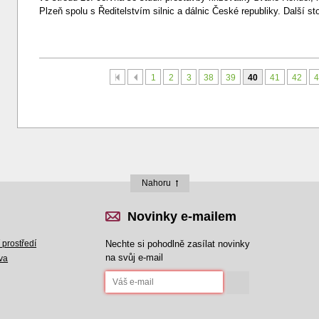
Plzeň spolu s Ředitelstvím silnic a dálnic České republiky. Další 
První
Předchozí
1
2
3
38
39
40
41
42
4
Nahoru
Novinky e-mailem
 prostředí
Nechte si pohodlně zasílat novinky
na svůj e-mail
va