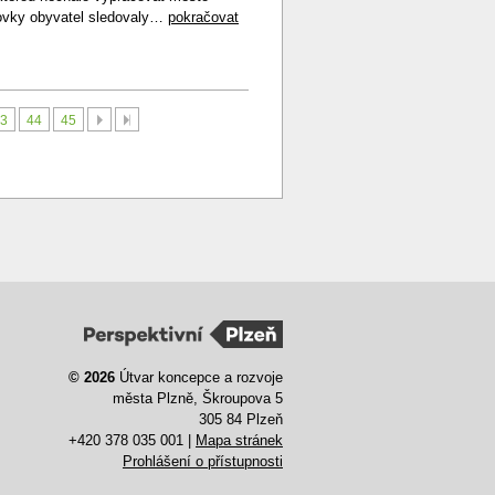
stovky obyvatel sledovaly…
pokračovat
Další
Poslední
3
44
45
© 2026
Útvar koncepce a rozvoje
města Plzně, Škroupova 5
305 84 Plzeň
+420 378 035 001 |
Mapa stránek
Prohlášení o přístupnosti