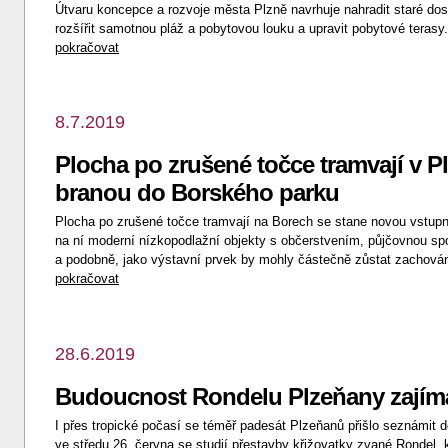
Útvaru koncepce a rozvoje města Plzně navrhuje nahradit staré dos
rozšířit samotnou pláž a pobytovou louku a upravit pobytové teras
pokračovat
8.7.2019
Plocha po zrušené točce tramvají v 
branou do Borského parku
Plocha po zrušené točce tramvají na Borech se stane novou vstup
na ní moderní nízkopodlažní objekty s občerstvením, půjčovnou spor
a podobně, jako výstavní prvek by mohly částečně zůstat zachová
pokračovat
28.6.2019
Budoucnost Rondelu Plzeňany zajím
I přes tropické počasí se téměř padesát Plzeňanů přišlo seznámit
ve středu 26. června se studií přestavby křižovatky zvané Rondel,