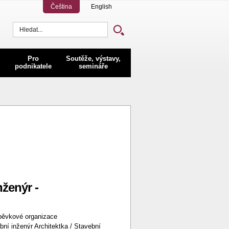
Čeština
English
Vyhledávání
Pro
Soutěže, výstavy,
podnikatele
semináře
nženýr -
vkové organizace
í inženýr Architektka / Stavební