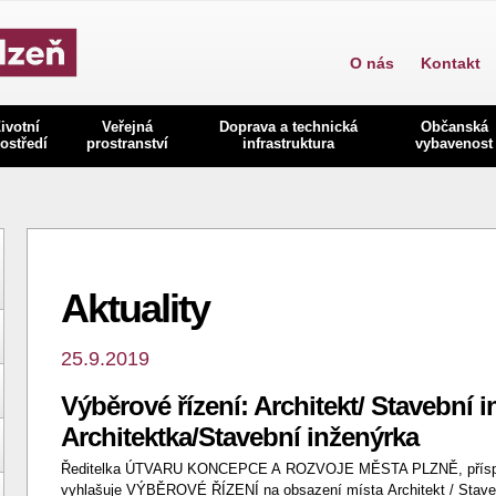
O nás
Kontakt
ivotní
Veřejná
Doprava a technická
Občanská
ostředí
prostranství
infrastruktura
vybavenost
Aktuality
25.9.2019
Výběrové řízení: Architekt/ Stavební i
Architektka/Stavební inženýrka
Ředitelka ÚTVARU KONCEPCE A ROZVOJE MĚSTA PLZNĚ, příspě
vyhlašuje VÝBĚROVÉ ŘÍZENÍ na obsazení místa Architekt / Stavebn