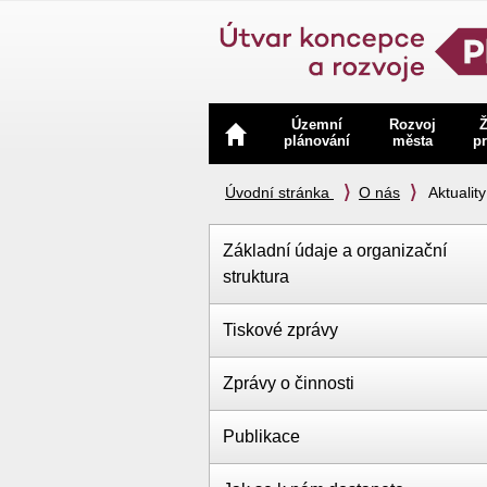
Navigace
Územní
Rozvoj
Ž
plánování
města
pr
Úvodní stránka
O nás
Aktuality
Základní údaje a organizační
struktura
Tiskové zprávy
Zprávy o činnosti
Publikace