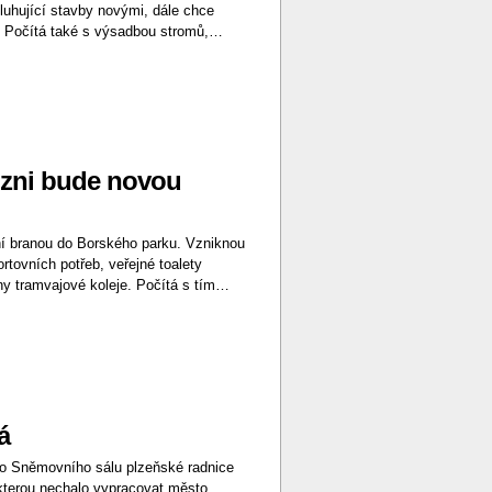
luhující stavby novými, dále chce
y. Počítá také s výsadbou stromů,…
Plzni bude novou
ní branou do Borského parku. Vzniknou
tovních potřeb, veřejné toalety
ny tramvajové koleje. Počítá s tím…
á
 do Sněmovního sálu plzeňské radnice
 kterou nechalo vypracovat město