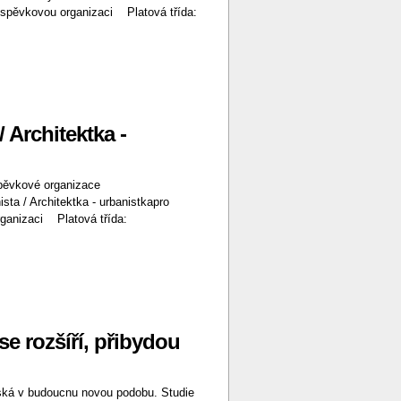
vkovou organizaci Platová třída:
/ Architektka -
vkové organizace
a / Architektka - urbanistkapro
nizaci Platová třída:
e rozšíří, přibydou
íská v budoucnu novou podobu. Studie