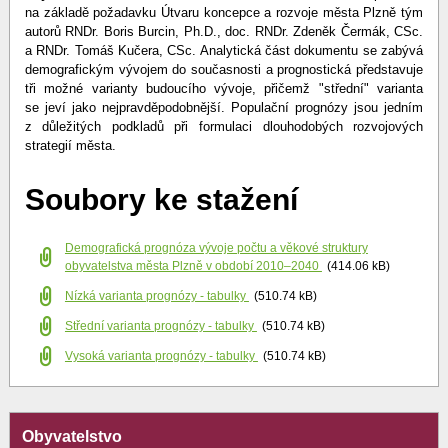
na základě požadavku Útvaru koncepce a rozvoje města Plzně tým
autorů RNDr. Boris Burcin, Ph.D., doc. RNDr. Zdeněk Čermák, CSc.
a RNDr. Tomáš Kučera, CSc. Analytická část dokumentu se zabývá
demografickým vývojem do současnosti a prognostická představuje
tři možné varianty budoucího vývoje, přičemž "střední" varianta
se jeví jako nejpravděpodobnější. Populační prognózy jsou jedním
z důležitých podkladů při formulaci dlouhodobých rozvojových
strategií města.
Soubory ke stažení
Demografická prognóza vývoje počtu a věkové struktury
obyvatelstva města Plzně v období 2010–2040
(414.06 kB)
Nízká varianta prognózy - tabulky
(510.74 kB)
Střední varianta prognózy - tabulky
(510.74 kB)
Vysoká varianta prognózy - tabulky
(510.74 kB)
Obyvatelstvo