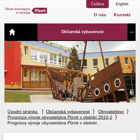
Čeština
English
O nás
Kontakt
Navigace
Občanská vybavenost
---
Úvodní stránka
Občanská vybavenost
Obyvatelstvo
Prognóza vývoje obyvatelstva Plzně v období 2010-2
Prognóza vývoje obyvatelstva Plzně v období…