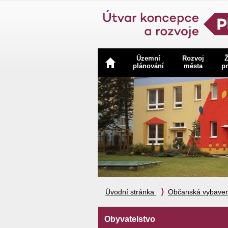
Navigace
Územní
Rozvoj
Ž
plánování
města
pr
Úvodní stránka
Občanská vybaven
Obyvatelstvo