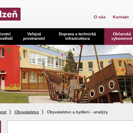
O nás
Kontakt
ivotní
Veřejná
Doprava a technická
Občanská
ostředí
prostranství
infrastruktura
vybavenost
ost
Obyvatelstvo
Obyvatelstvo a bydlení - analýzy