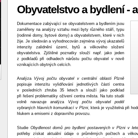
Obyvatelstvo a bydlení - 
Dokumentace zabývající se obyvatelstvem a bydlením jsou
zaměřeny na analýzy vztahu mezi byty různého stáří, typu
(rodinné domy, bytové domy) a obyvatelstvem, které v nich
žije. Je sledován a vyhodnocován zejména vývoj ukazatelů
intenzity zalidnění území, bytů a věkového složení
obyvatelstva. Zjištěné poznatky slouží např. jako jeden
z podkladů při odhadech nárůstu počtu obyvatel v nově
vznikajících obytných celcích.
Analýza
Vývoj počtu obyvatel v centrální oblasti Plzně
popisuje intenzitu vylidňování jednotlivých částí centra
v posledních zhruba 35 letech a slouží jako podklad
při řešení problematiky oživení centra města. Na tuto studii
volně navazuje analýza
Vývoj počtu obyvatel podél
vybraných hlavních komunikací v Plzni
, která je využitelná při h
hlukem a emisemi z dopravního provozu.
Studie
Obydlenost domů pro bydlení postavených v Plzni v let
potřeby získat aktuální údaje o průměrných počtech a věko