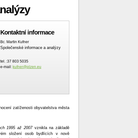
analýzy
Kontaktní informace
Bc. Martin Kufner
Společenské informace a analýzy
tel. :37 803 5035
e-mail:
kufner@plzen.eu
odnocení zatíženosti obyvatelstva města
ech 1995 až 2007
vznikla na základě
vém složení osob bydlících v nově