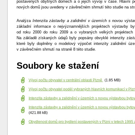
postavených obytných domech a o jejich vývoji v čase. Hlavní p
nových domů jsou uvedeny v závěrečném shrnutí této studie na str
Analýza
Intenzita zástavby a zalidnění v územích s novou výst
základní informace o nejvýznamnějších projektech výstavby b
od roku 2000 do roku 2009 a o vybraných velkých projektech 
Na základě získaných údajů byly popsány obvyklé intenzity zást
které byly doplněny o modelový výpočet intenzity zalidnění úz
v závěrečném shrnutí na straně 8 této studie.
Soubory ke stažení
Vývoj počtu obyvatel v centrální oblasti Plzně
(1.85 MB)
Vývoj počtu obyvatel podél vybraných hlavních komunikací v Plz
Intenzita zástavby a zalidnění v územích s novou výstavbou byt
Intenzita zástavby a zalidnění v územích s novou výstavbou byto
(421.88 kB)
Obydlenost domů pro bydlení postavených v Plzni v letech 1995