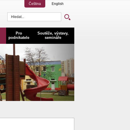
Čeština
English
Vyhledávání
Pro
Soutěže, výstavy,
podnikatele
semináře