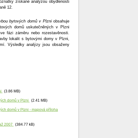
oznatky získané analýzou obydlenosti
aně 12.
avbou bytových domů v Plzni
obsahuje
ytových domů uskutečněných v Plzni
ve fázi záměru nebo rozestavěnosti.
avby lokalit s bytovými domy v Plzni,
emí. Výsledky analýzy jsou obsaženy
ni
(3.86 MB)
ových domů v Plzni
(2.41 MB)
vých domů v Plzni - mapová příloha
 až 2007
(384.77 kB)